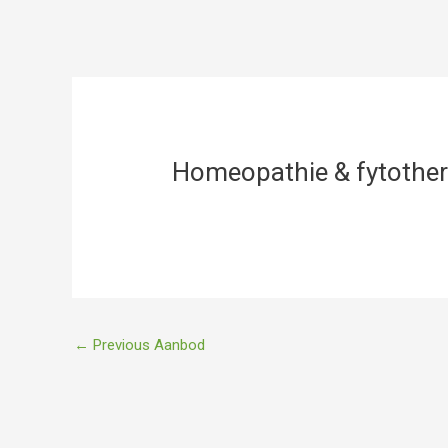
Post
navigation
Homeopathie & fytother
←
Previous Aanbod