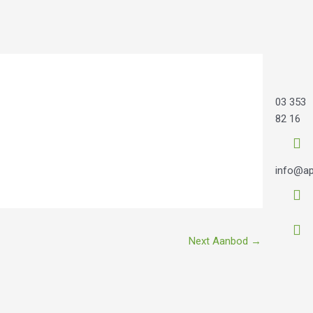
03 353
82 16
info@ap
Next Aanbod
→