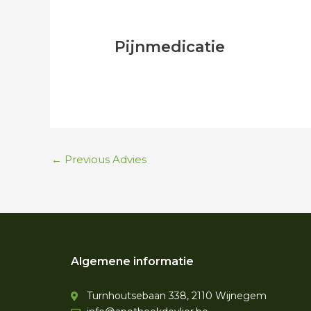
navigation
Pijnmedicatie
←
Previous Advies
Algemene informatie
Turnhoutsebaan 338, 2110 Wijnegem