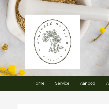
Skip
to
content
Home
Service
Aanbod
A
Post